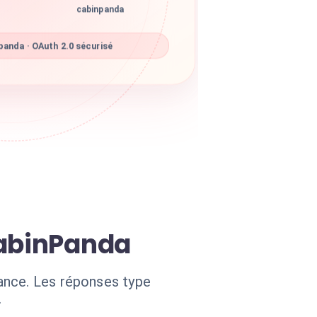
cabinpanda
anda · OAuth 2.0 sécurisé
CabinPanda
ance. Les réponses type
.