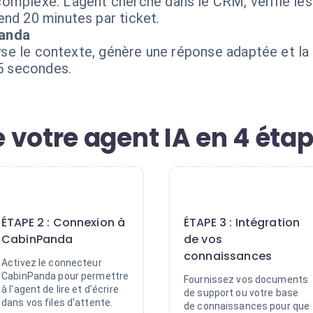
omplexe. L'agent cherche dans le CRM, vérifie les
end 20 minutes par ticket.
Panda
alyse le contexte, génère une réponse adaptée et la
 5 secondes.
 votre agent IA en 4 éta
2
3
ÉTAPE 2 : Connexion à
ÉTAPE 3 : Intégration
CabinPanda
de vos
connaissances
Activez le connecteur
CabinPanda pour permettre
Fournissez vos documents
à l'agent de lire et d'écrire
de support ou votre base
dans vos files d'attente.
de connaissances pour que