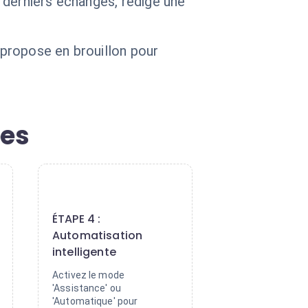
 derniers échanges, rédige une
 propose en brouillon pour
pes
4
ÉTAPE 4 :
Automatisation
intelligente
Activez le mode
'Assistance' ou
'Automatique' pour