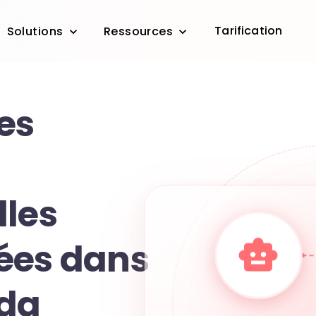
Tarification
Solutions
Ressources
es
lles
ées dans
da