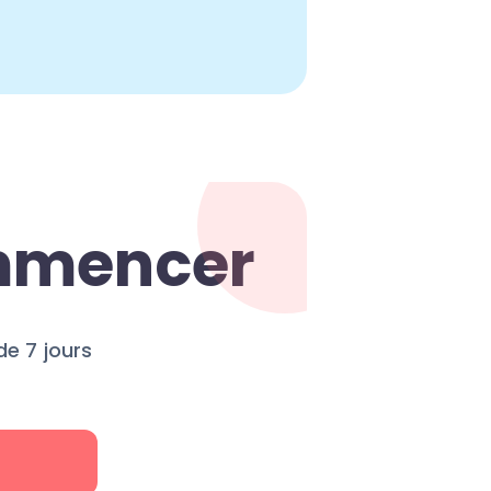
ommencer
e 7 jours
r