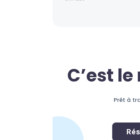
C’est l
Prêt à t
Rés