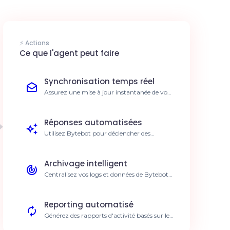
⚡ Actions
Ce que l'agent peut faire
Synchronisation temps réel
Assurez une mise à jour instantanée de vos
données entre Bytebot et votre agent IA.
Réduction des erreurs manuelles de 40%
Réponses automatisées
Utilisez Bytebot pour déclencher des
réponses IA basées sur vos interactions
entrantes. Diminution du temps de réponse
client
Archivage intelligent
Centralisez vos logs et données de Bytebot
directement dans votre base de
connaissances. Gain de 10h par semaine en
recherche d'infos
Reporting automatisé
Générez des rapports d'activité basés sur les
données extraites via Bytebot. Visibilité