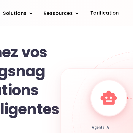
Tarification
Solutions
Ressources
ez vos
ugsnag
ations
lligentes
Agents IA