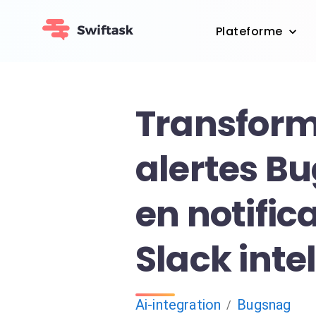
Plateforme
Transform
alertes B
en notific
Slack inte
Ai-integration
Bugsnag
/