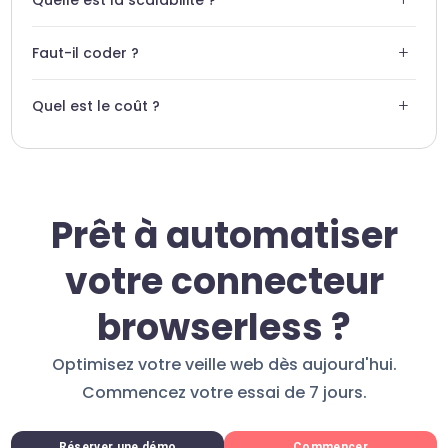
pour isoler et résoudre les échecs d'extraction.
L'architecture permet de lancer des centaines de sessions
+
Faut-il coder ?
simultanées selon vos besoins de volume.
Non, Swiftask permet de configurer vos workflows de
+
Quel est le coût ?
scraping via une interface no-code intuitive.
Le coût dépend de votre volume de requêtes et de votre
plan d'abonnement Swiftask.
Prêt à automatiser
votre connecteur
browserless ?
Optimisez votre veille web dès aujourd'hui.
Commencez votre essai de 7 jours.
Réserver une démo
Commencer