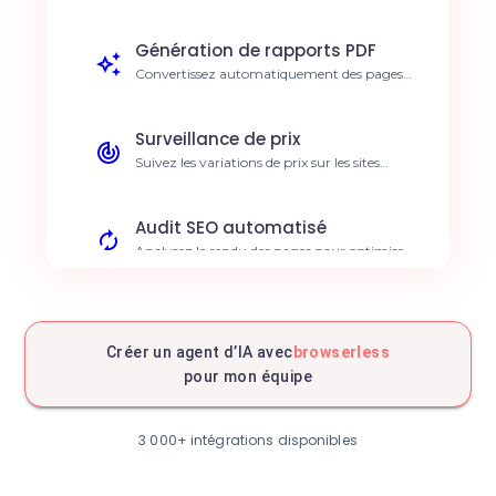
JavaScript complexe sans gérer de serveurs.
Récupération de données 5x plus rapide.
Génération de rapports PDF
Convertissez automatiquement des pages
web ou des tableaux de bord en rapports
PDF. Automatisation des rapports clients.
Surveillance de prix
Suivez les variations de prix sur les sites
concurrents en temps réel. Veille
concurrentielle automatisée.
Audit SEO automatisé
Analysez le rendu des pages pour optimiser
votre référencement naturel. Meilleur
positionnement SERP.
Vérification de conformité
Contrôlez automatiquement l'affichage des
Créer un agent d’IA avec
browserless
mentions légales sur vos sites. Réduction des
pour mon équipe
risques juridiques.
Capture d'écran programmée
Prenez des captures d'écran de sites pour
3 000+ intégrations disponibles
l'archivage ou le monitoring.
Documentation visuelle constante.
Test d'interfaces web