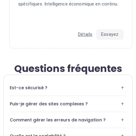
spécifiques. Intelligence économique en continu.
Détails
Essayez
Questions fréquentes
+
Est-ce sécurisé ?
Oui, Swiftask utilise des connexions API chiffrées pour
+
Puis-je gérer des sites complexes ?
communiquer avec Browserless, garantissant la
confidentialité de vos sessions.
Browserless gère le rendu JavaScript complet, permettant
+
Comment gérer les erreurs de navigation ?
d'interagir avec les sites web les plus modernes.
Swiftask intègre des mécanismes de retry et de logging
+
Quelle est la scalabilité ?