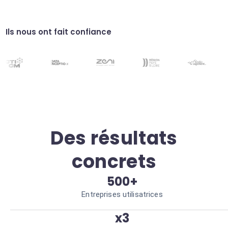
Simulez des interactions utilisateur pour
tester vos applications. Détection précoce
des bugs.
Ils nous ont fait confiance
Veille sectorielle
Surveillez les actualités sur des plateformes
spécifiques. Intelligence économique en
continu.
Des résultats
concrets
500+
Entreprises utilisatrices
x3