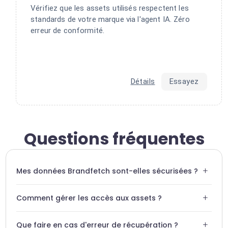
Vérifiez que les assets utilisés respectent les
standards de votre marque via l'agent IA. Zéro
erreur de conformité.
Détails
Essayez
Questions fréquentes
+
Mes données Brandfetch sont-elles sécurisées ?
Oui, Swiftask utilise des protocoles de chiffrement
+
Comment gérer les accès aux assets ?
conformes aux standards de l'industrie pour toutes les
connexions API.
Swiftask permet de définir des rôles précis pour contrôler
+
Que faire en cas d'erreur de récupération ?
qui peut accéder ou modifier les assets récupérés.