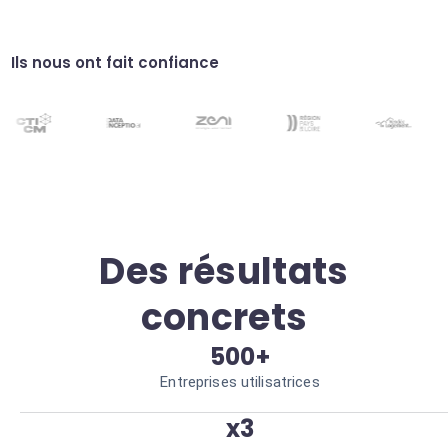
Veille concurrentielle visuelle
Surveillez les changements d'identité
visuelle de vos concurrents avec des alertes
Ils nous ont fait confiance
automatisées. Réactivité stratégique accrue.
Validation de charte
Vérifiez que les assets utilisés respectent les
standards de votre marque via l'agent IA.
Zéro erreur de conformité.
Des résultats
concrets
500+
Entreprises utilisatrices
x3