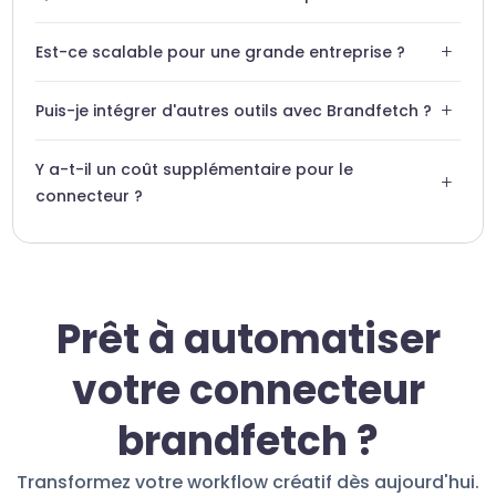
Le système inclut un log d'erreurs détaillé permettant
+
Est-ce scalable pour une grande entreprise ?
d'identifier et de corriger instantanément tout problème
de connexion.
Absolument, l'infrastructure est conçue pour gérer des
+
Puis-je intégrer d'autres outils avec Brandfetch ?
milliers de requêtes d'assets sans perte de performance.
Swiftask agit comme un hub central, vous permettant de
Y a-t-il un coût supplémentaire pour le
lier Brandfetch à Slack, Notion ou votre CRM.
+
connecteur ?
L'utilisation du connecteur est incluse dans votre
abonnement Swiftask sans frais additionnels cachés.
Prêt à automatiser
votre connecteur
brandfetch ?
Transformez votre workflow créatif dès aujourd'hui.