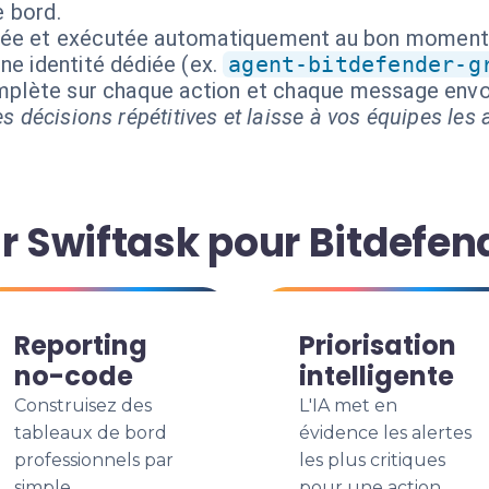
e bord.
isée et exécutée automatiquement au bon moment
ne identité dédiée (ex.
agent-bitdefender-g
complète sur chaque action et chaque message envo
s décisions répétitives et laisse à vos équipes les a
r Swiftask pour Bitdefen
Reporting
Priorisation
no-code
intelligente
Construisez des
L'IA met en
tableaux de bord
évidence les alertes
professionnels par
les plus critiques
simple
pour une action