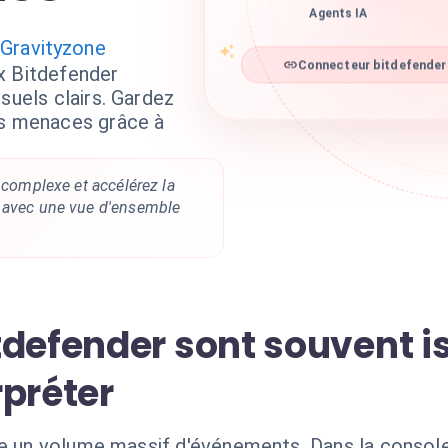
Agents IA
 Gravityzone
Connecteur bitdefender 
x Bitdefender
suels clairs. Gardez
es menaces grâce à
g complexe et accélérez la
 avec une vue d'ensemble
defender sont souvent is
rpréter
re un volume massif d'événements. Dans la consol