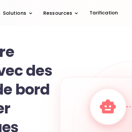
Tarification
Solutions
Ressources
tre
vec des
de bord
er
es