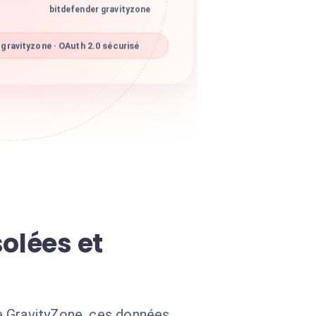
bitdefender gravityzone
gravityzone · OAuth 2.0 sécurisé
olées et
e GravityZone, ces données