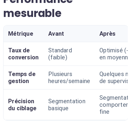
mesurable
Métrique
Avant
Après
Taux de
Standard
Optimisé (
conversion
(faible)
en moyenne
Temps de
Plusieurs
Quelques m
gestion
heures/semaine
de supervis
Segmentati
Précision
Segmentation
comportem
du ciblage
basique
fine