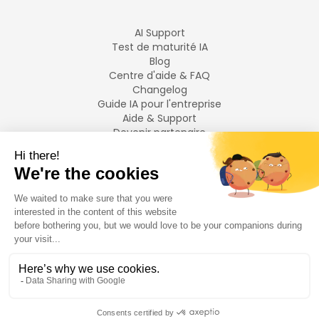
AI Support
Test de maturité IA
Blog
Centre d'aide & FAQ
Changelog
Guide IA pour l'entreprise
Aide & Support
Devenir partenaire
Mentions légales
LANGUES
Français
English
©
2026
Swiftask.
Tous droits réservés.