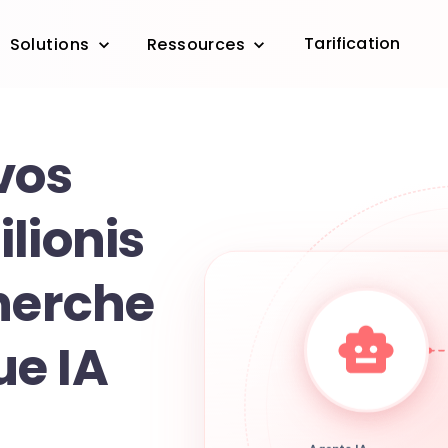
Tarification
Solutions
Ressources
vos
lionis
cherche
e IA
Agents IA