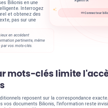
es Bilionis en une
lligente. Interrogez
Connecteur bilio
rel et obtenez des
exte, pas sur une
ieux en accédant
formation pertinente, même
te par vos mots-clés.
r mots-clés limite l'acc
is
itionnels reposent sur la correspondance exacte.
 vos documents Bilionis, l'information reste invis