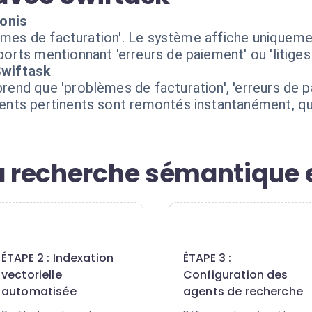
ionis
lèmes de facturation'. Le système affiche unique
rts mentionnant 'erreurs de paiement' ou 'litiges 
Swiftask
nd que 'problèmes de facturation', 'erreurs de pai
ts pertinents sont remontés instantanément, quel
la recherche sémantique 
2
3
ÉTAPE 2 : Indexation
ÉTAPE 3 :
vectorielle
Configuration des
automatisée
agents de recherche