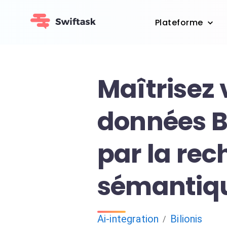
Plateforme
Maîtrisez 
données Bi
par la re
sémantiqu
Ai-integration
Bilionis
/