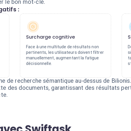
er le bon mot-clé.
atifs :
Surcharge cognitive
S
Face à une multitude de résultats non
D
pertinents, les utilisateurs doivent filtrer
s
manuellement, augmentant la fatigue
t
décisionnelle.
s
e de recherche sémantique au-dessus de Bilionis.
exte des documents, garantissant des résultats p
te.
avec Swiftask