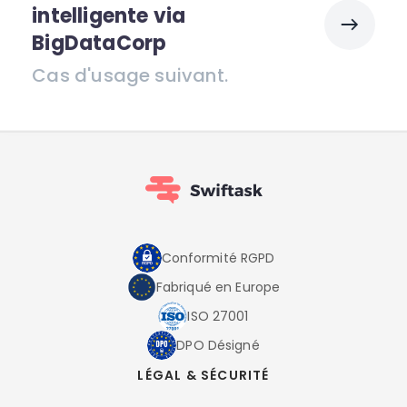
intelligente via
BigDataCorp
Cas d'usage suivant.
Conformité RGPD
Fabriqué en Europe
ISO 27001
DPO Désigné
LÉGAL & SÉCURITÉ