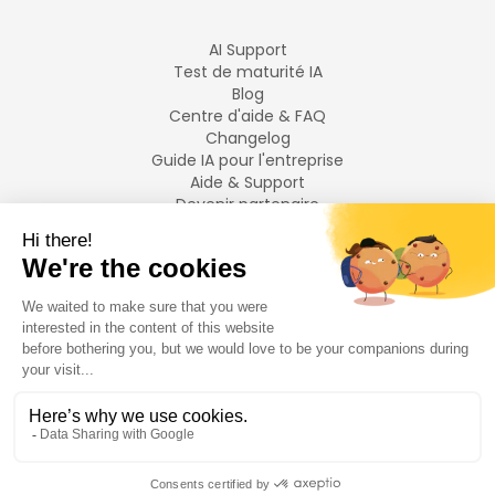
AI Support
Test de maturité IA
Blog
Centre d'aide & FAQ
Changelog
Guide IA pour l'entreprise
Aide & Support
Devenir partenaire
Mentions légales
LANGUES
Français
English
©
2026
Swiftask.
Tous droits réservés.