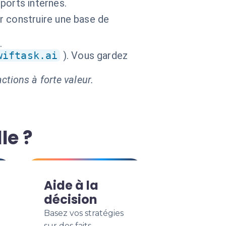
ports internes.
r construire une base de
.
wiftask.ai
). Vous gardez
ctions à forte valeur.
le ?
Aide à la
décision
Basez vos stratégies
sur des faits