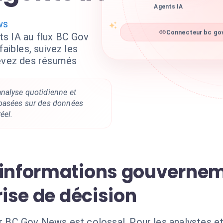
Agents IA
ws
s IA au flux BC Gov
Connecteur bc gov
faibles, suivez les
cevez des résumés
nalyse quotidienne et
 basées sur des données
éel.
'informations gouverne
rise de décision
BC Gov News est colossal. Pour les analystes et 