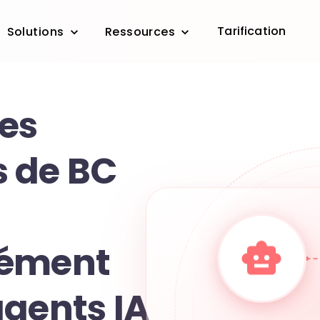
Tarification
Solutions
Ressources
les
 de BC
nément
agents IA