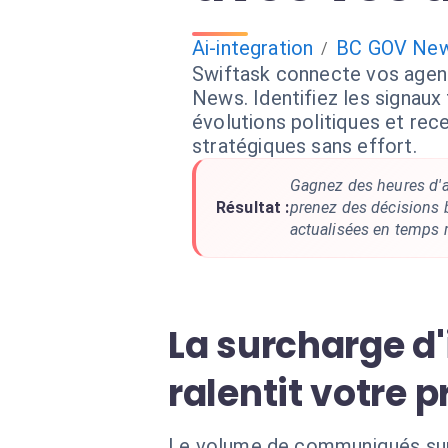
Ai-integration
BC GOV Ne
/
Swiftask connecte vos agent
News. Identifiez les signaux 
évolutions politiques et re
stratégiques sans effort.
Gagnez des heures d'a
Résultat :
prenez des décisions
actualisées en temps r
La surcharge d
ralentit votre p
Le volume de communiqués sur 