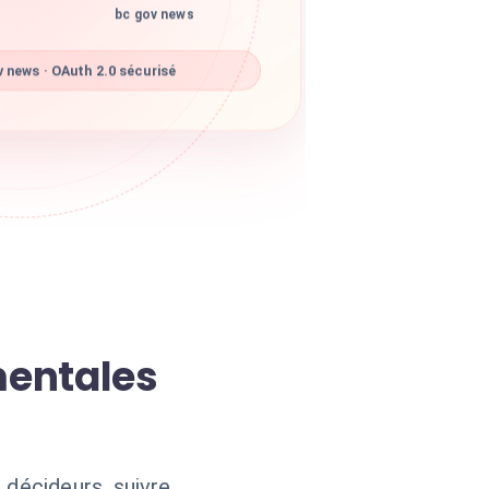
bc gov news
 news · OAuth 2.0 sécurisé
mentales
décideurs, suivre