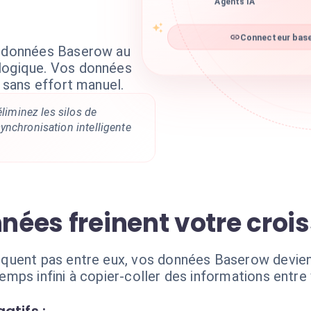
Agents IA
Connecteur base
e données Baserow au
ologique. Vos données
, sans effort manuel.
éliminez les silos de
ynchronisation intelligente
nnées freinent votre cro
quent pas entre eux, vos données Baserow devie
mps infini à copier-coller des informations entre 