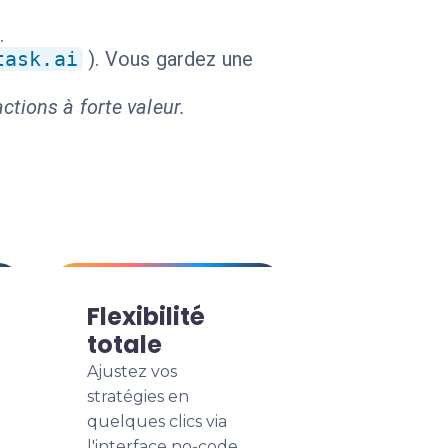
.
task.ai
). Vous gardez une
ctions à forte valeur.
Flexibilité
totale
Ajustez vos
stratégies en
quelques clics via
l'interface no-code.