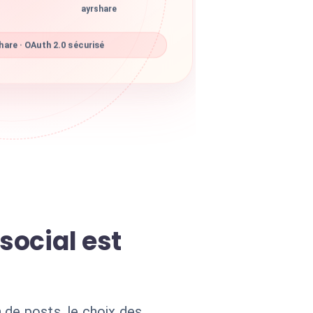
ayrshare
are · OAuth 2.0 sécurisé
social est
 de posts, le choix des