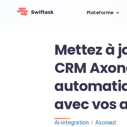
Plateforme
Mettez à j
CRM Axon
automati
avec vos 
Ai-integration
Axonaut
/