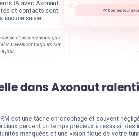
ents IA avec Axonaut.
ités et contacts sont
Connecteur axon
ns aucune saisie
e saisie et assurez-vous que
les travaillent toujours sur
à jour.
lle dans Axonaut ralenti
CRM est une tâche chronophage et souvent négligée
ciaux perdent un temps précieux à ressaisir des 
nités manquées et une vision floue de votre tunn