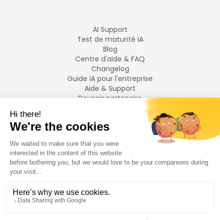
AI Support
Test de maturité IA
Blog
Centre d'aide & FAQ
Changelog
Guide IA pour l'entreprise
Aide & Support
Devenir partenaire
Mentions légales
LANGUES
Français
English
©
2026
Swiftask.
Tous droits réservés.