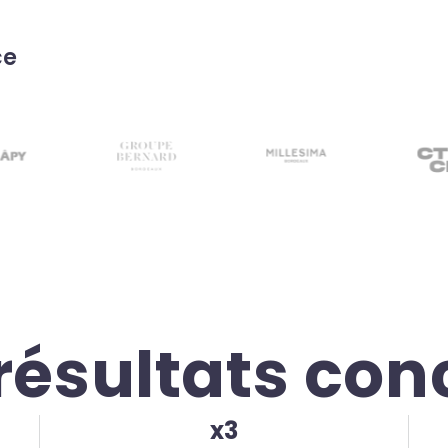
ce
résultats con
x3