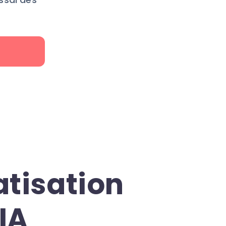
r
tisation
IA