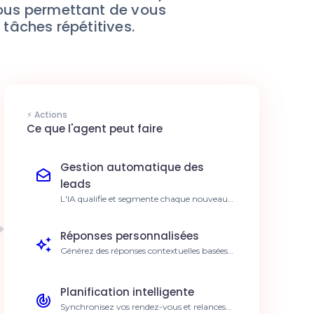
vous permettant de vous
 tâches répétitives.
⚡ Actions
Ce que l'agent peut faire
Gestion automatique des
leads
L'IA qualifie et segmente chaque nouveau
prospect arrivant dans AttractWell
instantanément. Réduction du temps de
Réponses personnalisées
traitement de 80%.
Générez des réponses contextuelles basées
sur l'historique des échanges dans
AttractWell. Augmentation du taux de
conversion client.
Planification intelligente
Synchronisez vos rendez-vous et relances