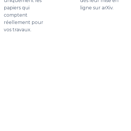
uniquement les
dès leur mise en
papiers qui
ligne sur arXiv.
comptent
réellement pour
vos travaux.