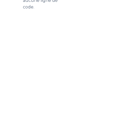
aucune ligne de
code.