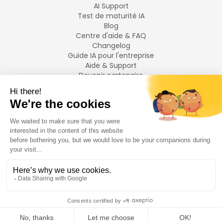
AI Support
Test de maturité IA
Blog
Centre d'aide & FAQ
Changelog
Guide IA pour l'entreprise
Aide & Support
Devenir partenaire
Mentions légales
LANGUES
Français
English
©
2026
Swiftask.
Tous droits réservés.