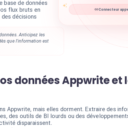
re base de données
os flux bruts en
Connecteur appwr
z des décisions
données. Anticipez les
ès que l'information est
vos données Appwrite et l
s Appwrite, mais elles dorment. Extraire des inf
s, des outils de BI lourds ou des développement
tivité disparaissent.