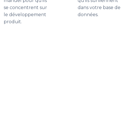
manuel pour qu'ils
qu'ils surviennent
se concentrent sur
dans votre base de
le développement
données.
produit.