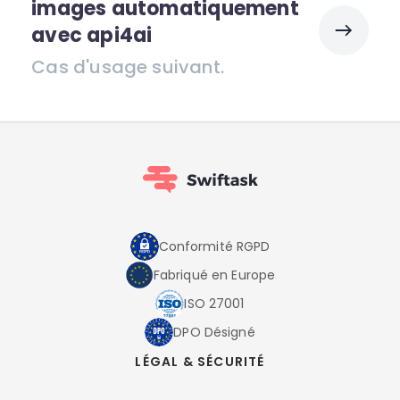
images automatiquement
avec api4ai
Cas d'usage suivant.
Conformité RGPD
Fabriqué en Europe
ISO 27001
DPO Désigné
LÉGAL & SÉCURITÉ