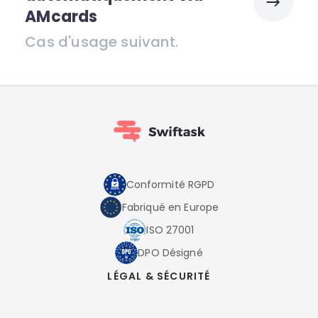
AMcards
Cas d'usage suivant.
Conformité RGPD
Fabriqué en Europe
ISO 27001
DPO Désigné
LÉGAL & SÉCURITÉ