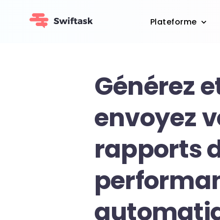
Plateforme
Générez e
envoyez v
rapports 
performa
automati