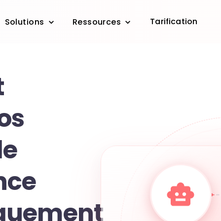
Tarification
Solutions
Ressources
t
os
de
nce
quement