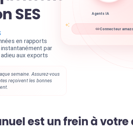
n SES
Agents IA
Connecteur amazon
S
nnées en rapports
e instantanément par
 adieu aux exports
aque semaine. Assurez-vous
ntes reçoivent les bonnes
ent.
uel est un frein à votre 