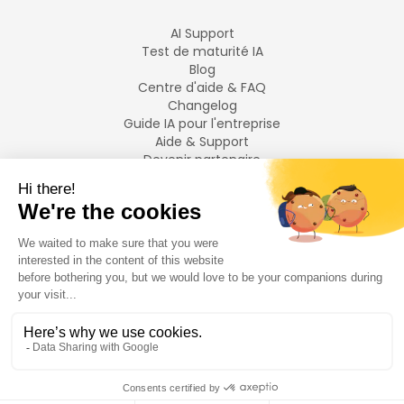
AI Support
Test de maturité IA
Blog
Centre d'aide & FAQ
Changelog
Guide IA pour l'entreprise
Aide & Support
Devenir partenaire
Mentions légales
LANGUES
Français
English
©
2026
Swiftask.
Tous droits réservés.