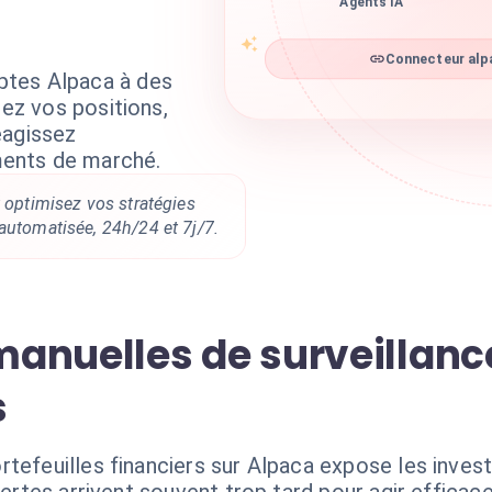
Agents IA
Connecteur alpa
tes Alpaca à des
sez vos positions,
éagissez
ents de marché.
t optimisez vos stratégies
automatisée, 24h/24 et 7j/7.
anuelles de surveillanc
s
rtefeuilles financiers sur Alpaca expose les inves