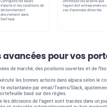
Configurez les seuils
Définissez les actions que
d'alerte et les conditions de
l'agent doit entreprendre en
déclenchement
cas d'anomalie détectée.
directement dans
Swiftask.
s avancées pour vos port
ées de marché, des positions ouvertes et de l'his
exécute les bonnes actions dans alpaca selon le c
rte instantanée par email/Teams/Slack, ajusteme
ortefeuille basé sur des règles.
 les décisions de l'agent sont tracées dans un jou
isée et exécutée automatiquement au bon moment