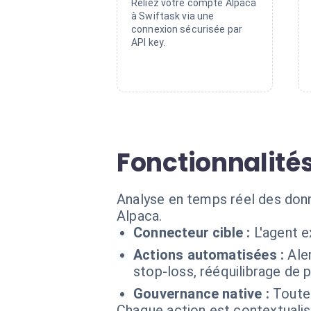
Reliez votre compte Alpaca
à Swiftask via une
connexion sécurisée par
API key.
Fonctionnalité
Analyse en temps réel des donn
Alpaca.
Connecteur cible :
L'agent 
Actions automatisées :
Ale
stop-loss, rééquilibrage de p
Gouvernance native :
Toutes
Chaque action est contextual