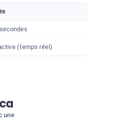
ès
lisecondes
ctive (temps réel)
aca
c une