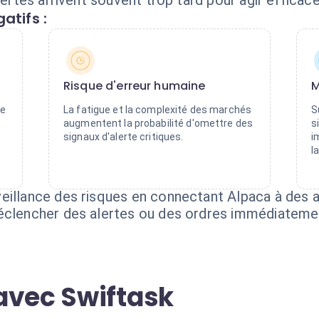
alertes arrivent souvent trop tard pour agir effica
atifs :
Risque d'erreur humaine
M
de
La fatigue et la complexité des marchés
S
augmentent la probabilité d'omettre des
s
signaux d'alerte critiques.
i
l
eillance des risques en connectant Alpaca à des a
déclencher des alertes ou des ordres immédiateme
avec Swiftask