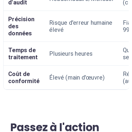
d'audit
(co
Précision
Risque d'erreur humaine
Fia
des
élevé
99,
données
Temps de
Qu
Plusieurs heures
traitement
se
Coût de
Réd
Élevé (main d'œuvre)
conformité
(au
Passez à l'action