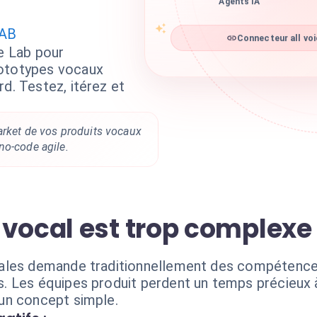
Agents IA
LAB
Connecteur all voi
ce Lab pour
rototypes vocaux
d. Testez, itérez et
arket de vos produits vocaux
no-code agile.
vocal est trop complexe 
ales demande traditionnellement des compétence
 Les équipes produit perdent un temps précieux à 
un concept simple.