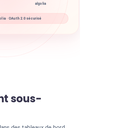
algolia
lia · OAuth 2.0 sécurisé
nt sous-
dans des tableaux de bord