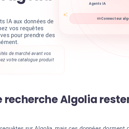
Agents IA
ts IA aux données de
Connecteur algo
mez vos requêtes
ives pour prendre des
anément.
nités de marché avant vos
ez votre catalogue produit
 recherche Algolia reste
 requêtes sur Algolia, mais ces données dorment 