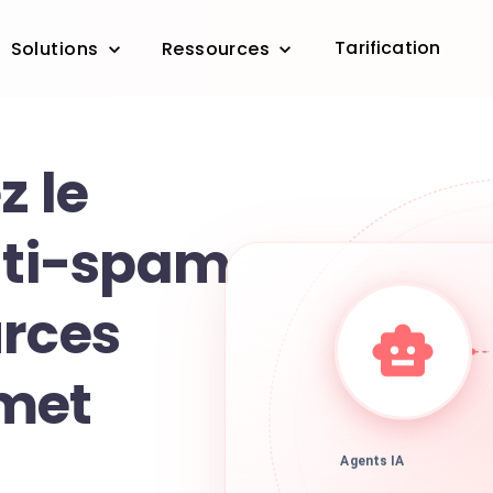
Tarification
Solutions
Ressources
z le
anti-spam
urces
met
Agents IA