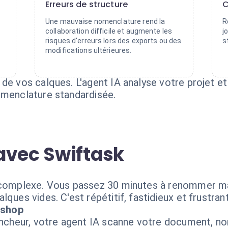
Erreurs de structure
C
Une mauvaise nomenclature rend la
R
collaboration difficile et augmente les
j
risques d'erreurs lors des exports ou des
s
modifications ultérieures.
 de vos calques. L'agent IA analyse votre projet 
omenclature standardisée.
avec Swiftask
n complexe. Vous passez 30 minutes à renommer m
ques vides. C'est répétitif, fastidieux et frustrant
oshop
clencheur, votre agent IA scanne votre document,