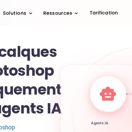
Tarification
Solutions
Ressources
 calques
otoshop
quement
agents IA
Agents IA
oshop