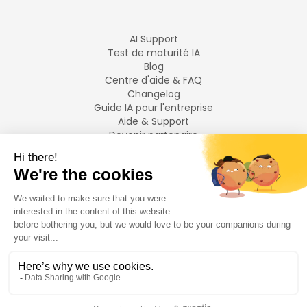
AI Support
Test de maturité IA
Blog
Centre d'aide & FAQ
Changelog
Guide IA pour l'entreprise
Aide & Support
Devenir partenaire
Mentions légales
LANGUES
Français
English
©
2026
Swiftask.
Tous droits réservés.