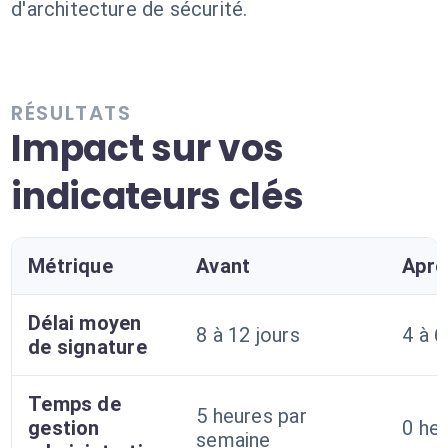
d'architecture de sécurité.
RÉSULTATS
Impact sur vos
indicateurs clés
Métrique
Avant
Aprè
Délai moyen
8 à 12 jours
4 à 6
de signature
Temps de
5 heures par
gestion
0 he
semaine