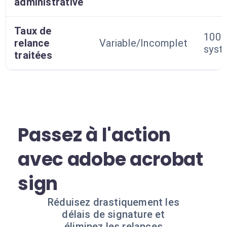
administrative
Taux de
100
relance
Variable/Incomplet
syst
traitées
Passez à l'action
avec adobe acrobat
sign
Réduisez drastiquement les
délais de signature et
éliminez les relances