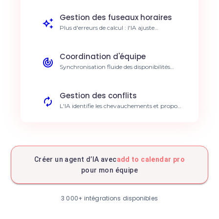
instantanément. Gain de 5h/semaine
Gestion des fuseaux horaires
Plus d'erreurs de calcul : l'IA ajuste
automatiquement les créneaux pour vos
clients internationaux. Zéro erreur de
planning
Coordination d'équipe
Synchronisation fluide des disponibilités
entre les membres de votre équipe.
Collaboration fluide
Gestion des conflits
L'IA identifie les chevauchements et propose
des solutions alternatives proactives.
Réduction du stress
Confirmation automatique
Envoi immédiat d'invitations et de rappels
personnalisés après chaque ajout. Taux de
Créer un agent d’IA avec
add to calendar pro
présence +20%
pour mon équipe
Analyse de disponibilité
Rapports sur le temps passé en réunion vs
temps de travail réel. Meilleure gestion du
3 000+ intégrations disponibles
temps
Configuration dynamique