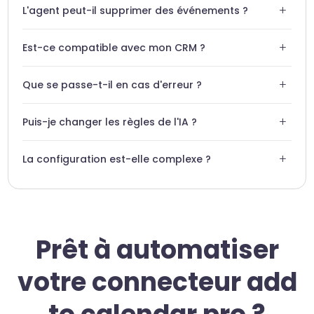
+
L'agent peut-il supprimer des événements ?
stocke aucune donnée sensible de votre calendrier.
Oui, avec votre autorisation préalable, il peut gérer tout le
+
Est-ce compatible avec mon CRM ?
cycle de vie de vos événements.
Swiftask permet de connecter Add to Calendar PRO avec
+
Que se passe-t-il en cas d'erreur ?
de nombreux CRM via nos intégrations natives.
L'agent demande systématiquement une validation
+
Puis-je changer les règles de l'IA ?
humaine pour les actions critiques.
Absolument, vous pouvez ajuster les instructions de votre
+
La configuration est-elle complexe ?
agent à tout moment via le dashboard Swiftask.
Non, la connexion s'effectue en quelques clics sans
aucune ligne de code.
Prêt à automatiser
votre connecteur add