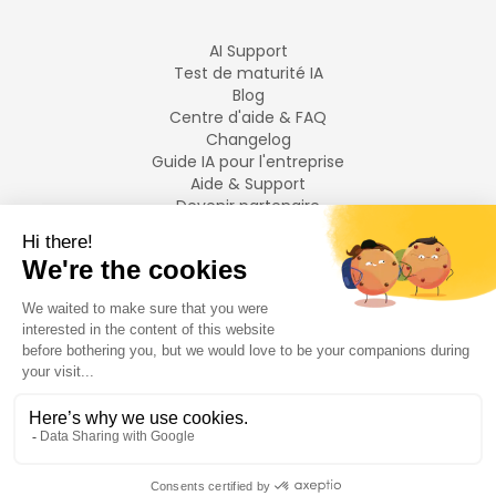
AI Support
Test de maturité IA
Blog
Centre d'aide & FAQ
Changelog
Guide IA pour l'entreprise
Aide & Support
Devenir partenaire
Mentions légales
LANGUES
Français
English
©
2026
Swiftask.
Tous droits réservés.