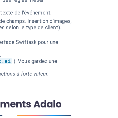
r des règles métier
ntexte de l'événement.
e champs. Insertion d'images,
s selon le type de client).
erface Swiftask pour une
.
k.ai
). Vous gardez une
ctions à forte valeur.
cuments Adalo