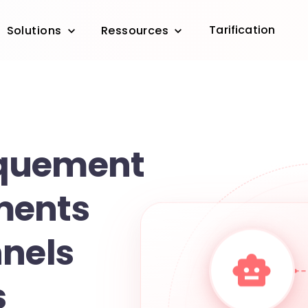
Tarification
Solutions
Ressources
quement
ments
nnels
s