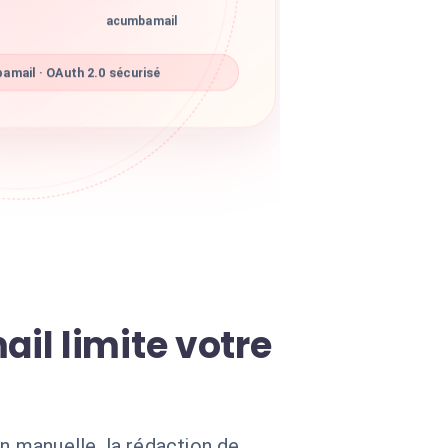
acumbamail
mail · OAuth 2.0 sécurisé
il limite votre
 manuelle, la rédaction de