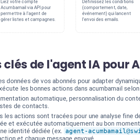
Liez votre compte
Définissez les conditions
Acumbamail via API pour
(comportement, date,
permettre à l'agent de
événement) qui lancent
gérer listes et campagnes.
l'envoi des emails.
s clés de l'agent IA pou
 les données de vos abonnés pour adapter dynami
exécute les bonnes actions dans acumbamail selon
mentation automatique, personnalisation du conte
istes de contacts.
s les actions sont tracées pour une analyse fine 
isée et exécutée automatiquement au bon moment
ne identité dédiée (ex.
agent-acumbamail@sw
 action et chaque message envoyé.