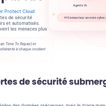
Agents IA
er Protect Cloud
tes de sécurité
Connecteur acronis cyber 
irs et automatisés.
vent les menaces plus
an Time To Repair) et
ohérente à chaque incident
ertes de sécurité submer
énère des données précieuses, mais le triage man