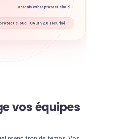
acronis cyber protect cloud
protect cloud · OAuth 2.0 sécurisé
ge vos équipes
uel prend trop de temps. Vos