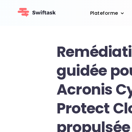
Plateforme
Remédiat
guidée po
Acronis C
Protect Cl
propulsée 