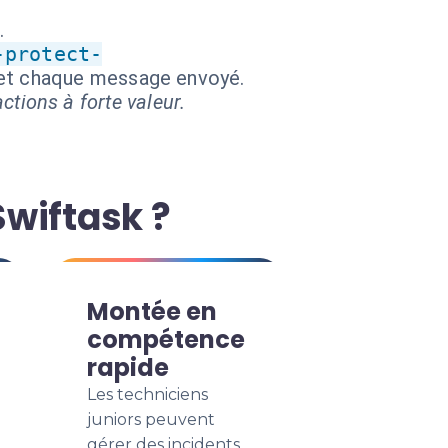
.
-protect-
n et chaque message envoyé.
ctions à forte valeur.
Swiftask ?
Montée en
compétence
rapide
Les techniciens
juniors peuvent
gérer des incidents