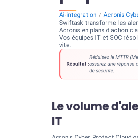
Ai-integration
Acronis Cyb
/
Swiftask transforme les aler
Acronis en plans d'action cla
Vos équipes IT et SOC résol
vite.
Réduisez le MTTR (Me
Résultat :
assurez une réponse c
de sécurité.
Le volume d'al
IT
Acronis Cyber Protect Cloud g