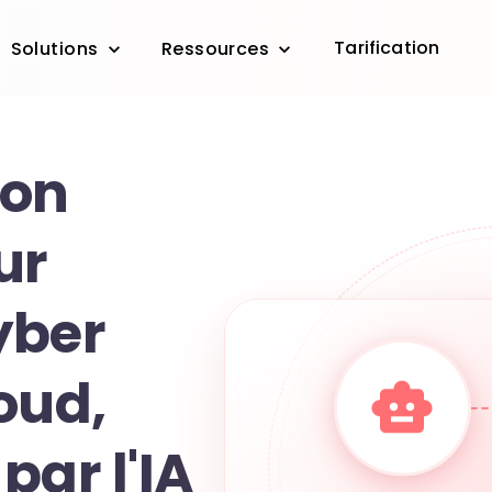
Tarification
Solutions
Ressources
ion
ur
yber
oud,
par l'IA