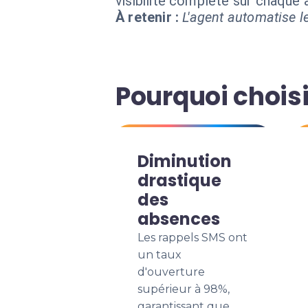
visibilité complète sur chaque
À retenir :
L'agent automatise le
Pourquoi choisi
Diminution
drastique
des
absences
Les rappels SMS ont
un taux
d'ouverture
supérieur à 98%,
garantissant que