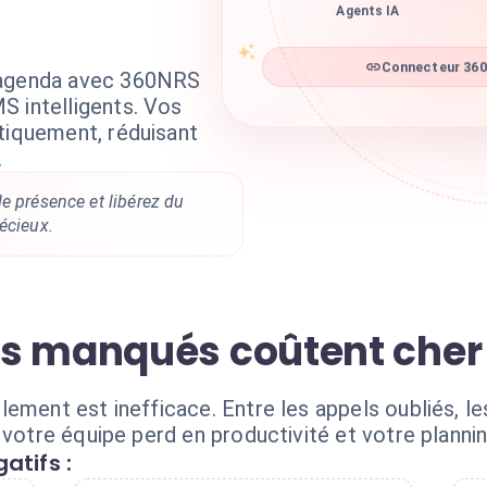
Agents IA
Connecteur 360n
 agenda avec 360NRS
S intelligents. Vos
tiquement, réduisant
.
e présence et libérez du
écieux.
s manqués coûtent cher à
ement est inefficace. Entre les appels oubliés, le
 votre équipe perd en productivité et votre planni
atifs :