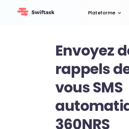
Plateforme
Envoyez d
rappels d
vous SMS
automatiq
360NRS