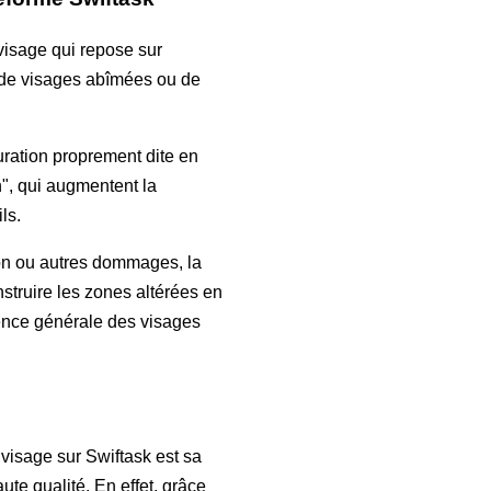
 visage qui repose sur
es de visages abîmées ou de
uration proprement dite en
", qui augmentent la
ls.
ion ou autres dommages, la
struire les zones altérées en
rence générale des visages
visage sur Swiftask est sa
ute qualité. En effet, grâce