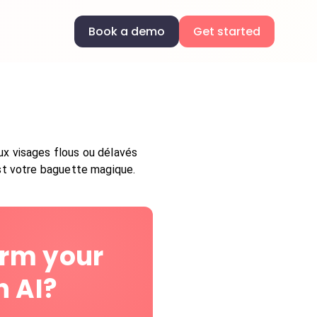
Book a demo
Get started
ux visages flous ou délavés
est votre baguette magique.
orm your
h AI?