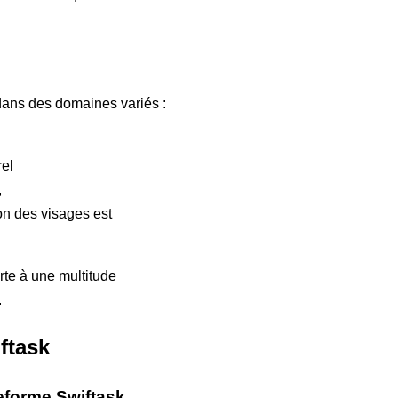
 dans des domaines variés :
rel
,
ion des visages est
rte à une multitude
.
ftask
teforme Swiftask