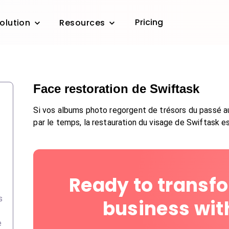
Pricing
olution
Resources
Face restoration de Swiftask
Si vos albums photo regorgent de trésors du passé a
par le temps, la restauration du visage de Swiftask 
Ready to transf
s
business wit
e