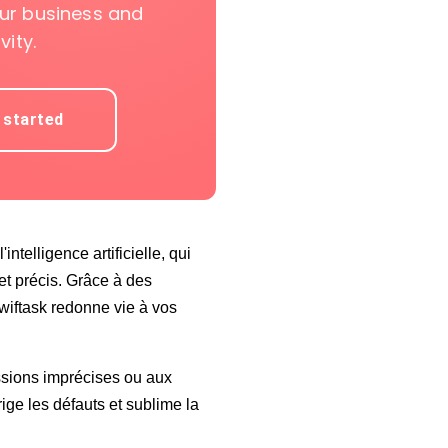
ur business and
ity.
 started
ntelligence artificielle, qui
t précis. Grâce à des
wiftask redonne vie à vos
essions imprécises ou aux
rige les défauts et sublime la