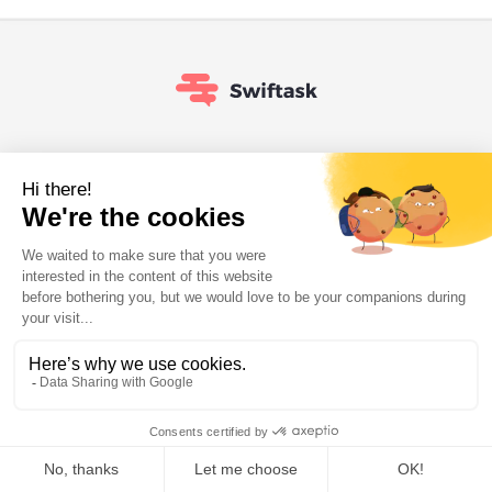
Conformité RGPD
Fabriqué en Europe
ISO 27001
DPO Désigné
LÉGAL & SÉCURITÉ
À propos de nous
Contactez-nous
Carrières
Sécurité
Politique de confidentialité