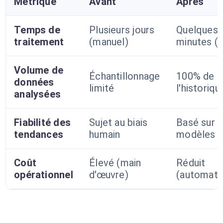
Métrique
Avant
Après
Temps de
Plusieurs jours
Quelques
traitement
(manuel)
minutes (I
Volume de
Échantillonnage
100% de
données
limité
l'historiqu
analysées
Fiabilité des
Sujet au biais
Basé sur 
tendances
humain
modèles I
Coût
Élevé (main
Réduit
opérationnel
d'œuvre)
(automati