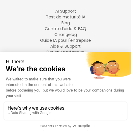
AI Support
Test de maturité IA
Blog
Centre d'aide & FAQ
Changelog
Guide IA pour l'entreprise
Aide & Support
Devenir partenaire
Mentions légales
LANGUES
Français
English
©
2026
Swiftask.
Tous droits réservés.