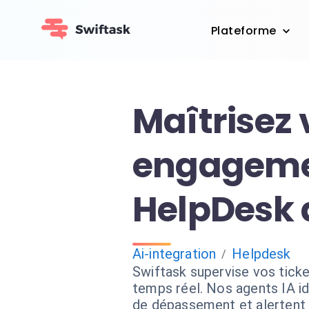
Plateforme
Maîtrisez 
engageme
HelpDesk a
Ai-integration
Helpdesk
/
Swiftask supervise vos tick
temps réel. Nos agents IA id
de dépassement et alertent