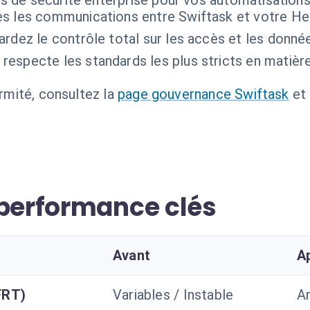
s de sécurité enterprise pour vos automatisations
s les communications entre Swiftask et votre Hel
rdez le contrôle total sur les accès et les données
 respecte les standards les plus stricts en matiè
ormité, consultez la
page gouvernance Swiftask
et
 performance clés
Avant
A
FRT)
Variables / Instable
A