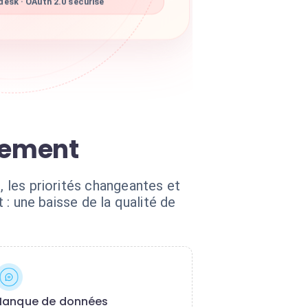
esk · OAuth 2.0 sécurisé
lement
, les priorités changeantes et
 : une baisse de la qualité de
anque de données