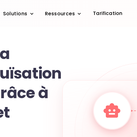
Tarification
Solutions
Ressources
la
uïsation
grâce à
et