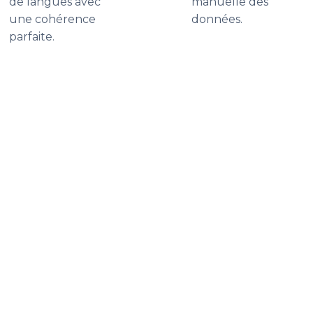
de langues avec
manuelle des
une cohérence
données.
parfaite.