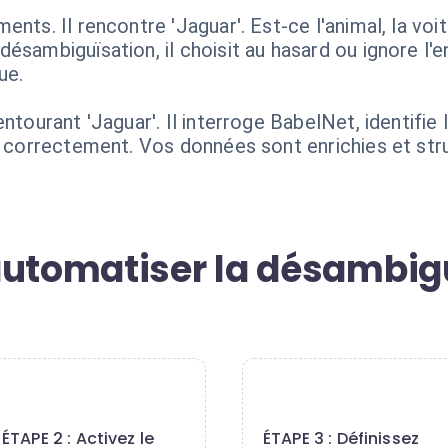
nts. Il rencontre 'Jaguar'. Est-ce l'animal, la voi
ésambiguïsation, il choisit au hasard ou ignore l'e
ue.
ntourant 'Jaguar'. Il interroge BabelNet, identifie
on correctement. Vos données sont enrichies et str
automatiser la désambig
2
3
ÉTAPE 2 : Activez le
ÉTAPE 3 : Définissez