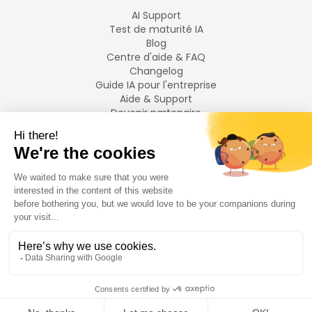
AI Support
Test de maturité IA
Blog
Centre d'aide & FAQ
Changelog
Guide IA pour l'entreprise
Aide & Support
Devenir partenaire
Mentions légales
LANGUES
Français
English
©
2026
Swiftask.
Tous droits réservés.